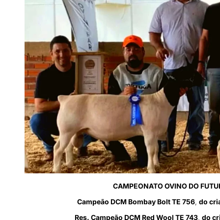
CAMPEONATO OVINO DO FUTUR
Campeão DCM Bombay Bolt TE 756
,
do cr
Res. Campeão DCM Red Wool TE 743
,
do cr