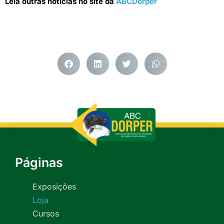
Leia outras notícias no site da
ABCDorper
Páginas
Exposições
Loja
Cursos