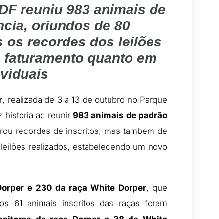
/DF reuniu 983 animais de
ncia, oriundos de 80
 os recordes dos leilões
e faturamento quanto em
ividuais
r
, realizada de 3 a 13 de outubro no Parque
 história ao reunir
983 animais de padrão
rou recordes de inscritos, mas também de
 leilões realizados, estabelecendo um novo
Dorper e 230 da raça White Dorper
, que
ros 61 animais inscritos das raças foram
ositores da raça Dorper e 38 da White