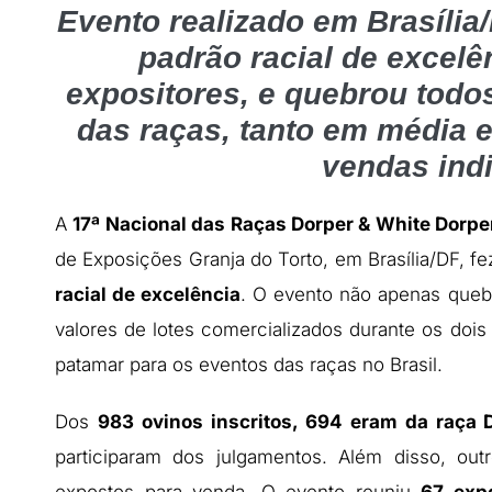
Evento realizado em Brasília
padrão racial de excelê
expositores, e quebrou todos
das raças, tanto em média 
vendas ind
A
17ª Nacional das Raças Dorper & White Dorpe
de Exposições Granja do Torto, em Brasília/DF, fez
racial de excelência
. O evento não apenas queb
valores de lotes comercializados durante os dois
patamar para os eventos das raças no Brasil.
Dos
983 ovinos inscritos, 694 eram da raça 
participaram dos julgamentos. Além disso, out
expostos para venda. O evento reuniu
67 exp