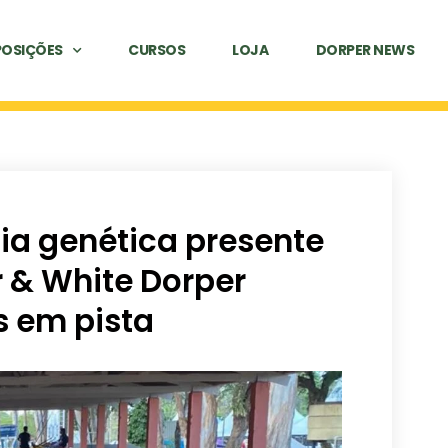
POSIÇÕES
CURSOS
LOJA
DORPER NEWS
cia genética presente
 & White Dorper
 em pista