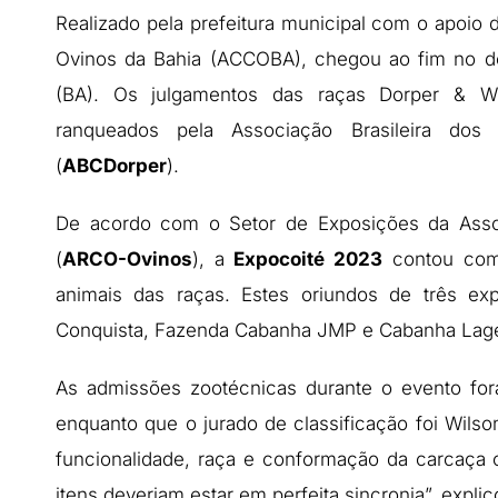
Realizado pela prefeitura municipal com o apoio
Ovinos da Bahia (ACCOBA), chegou ao fim no d
(BA). Os julgamentos das raças Dorper & W
ranqueados pela Associação Brasileira do
(
ABCDorper
).
De acordo com o Setor de Exposições da Assoc
(
ARCO-Ovinos
), a
Expocoité 2023
contou com 
animais das raças. Estes oriundos de três exp
Conquista, Fazenda Cabanha JMP e Cabanha Lage
As admissões zootécnicas durante o evento for
enquanto que o jurado de classificação foi Wilso
funcionalidade, raça e conformação da carcaça 
itens deveriam estar em perfeita sincronia”, expli