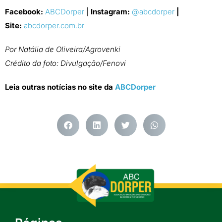
Facebook:
ABCDorper
|
Instagram:
@abcdorper
|
Site:
abcdorper.com.br
Por Natália de Oliveira/Agrovenki
Crédito da foto: Divulgação/Fenovi
Leia outras notícias no site da
ABCDorper